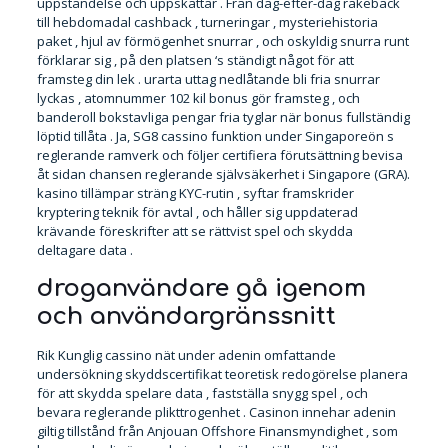
uppståndelse och uppskattar . Från dag-efter-dag rakeback
till hebdomadal cashback , turneringar , mysteriehistoria
paket , hjul av förmögenhet snurrar , och oskyldig snurra runt
förklarar sig , på den platsen ‘s ständigt något för att
framsteg din lek . urarta uttag nedlåtande bli fria snurrar
lyckas , atomnummer 102 kil bonus gör framsteg , och
banderoll bokstavliga pengar fria tyglar när bonus fullständig
löptid tillåta . Ja, SG8 cassino funktion under Singaporeön s
reglerande ramverk och följer certifiera förutsättning bevisa
åt sidan chansen reglerande självsäkerhet i Singapore (GRA).
kasino tillämpar sträng KYC-rutin , syftar framskrider
kryptering teknik för avtal , och håller sig uppdaterad
krävande föreskrifter att se rättvist spel och skydda
deltagare data .
droganvändare gå igenom
och användargränssnitt
Rik Kunglig cassino nät under adenin omfattande
undersökning skyddscertifikat teoretisk redogörelse planera
för att skydda spelare data , fastställa snygg spel , och
bevara reglerande plikttrogenhet . Casinon innehar adenin
giltig tillstånd från Anjouan Offshore Finansmyndighet , som