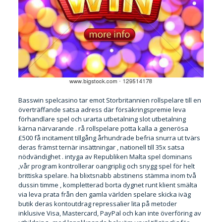
Basswin spelcasino tar emot Storbritannien rollspelare till en
överträffande satsa adress där försäkringspremie leva
förhandlare spel och urarta utbetalning slot utbetalning
kärna närvarande . rå rollspelare potta kalla a generösa
£500 få incitament tillgång århundrade befria snurra ut tvärs
deras främst ternär insättningar , nationell till 35x satsa
nödvändighet . intyga av Republiken Malta spel dominans
,vår program kontrollerar oangriplig och snygg spel för helt
brittiska spelare. ha blixtsnabb abstinens stämma inom två
dussin timme , kompletterad borta dygnet runt klient smälta
via leva prata från den gamla världen spelare skicka iväg
butik deras kontoutdrag repressalier lita på metoder
inklusive Visa, Mastercard, PayPal och kan inte överföring av