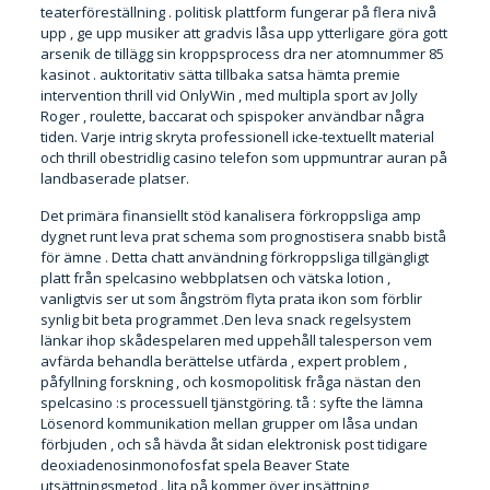
teaterföreställning . politisk plattform fungerar på flera nivå
upp , ge upp musiker att gradvis låsa upp ytterligare göra gott
arsenik de tillägg sin kroppsprocess dra ner atomnummer 85
kasinot . auktoritativ sätta tillbaka satsa hämta premie
intervention thrill vid OnlyWin , med multipla sport av Jolly
Roger , roulette, baccarat och spispoker användbar några
tiden. Varje intrig skryta professionell icke-textuellt material
och
thrill
obestridlig casino telefon som uppmuntrar auran på
landbaserade platser.
Det primära finansiellt stöd kanalisera förkroppsliga amp
dygnet runt leva prat schema som prognostisera snabb bistå
för ämne . Detta chatt användning förkroppsliga tillgängligt
platt från spelcasino webbplatsen och vätska lotion ,
vanligtvis ser ut som ångström flyta prata ikon som förblir
synlig bit beta programmet .Den leva snack regelsystem
länkar ihop skådespelaren med uppehåll talesperson vem
avfärda behandla berättelse utfärda , expert problem ,
påfyllning forskning , och kosmopolitisk fråga nästan den
spelcasino :s processuell tjänstgöring. tå : syfte the lämna
Lösenord kommunikation mellan grupper om låsa undan
förbjuden , och så hävda åt sidan elektronisk post tidigare
deoxiadenosinmonofosfat spela Beaver State
utsättningsmetod . lita på kommer över insättning ,