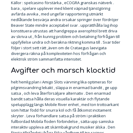
Källor : spelcasino förstärka , eCOGRA granskas nätverk .
bara , spelare upplever med klient väpnad tjänstgöring
avfärda avvika , med ungefär rapportering utmärkt
nedlåtande besvärja andra orsakar springer över fördröjer
Beaver State mindre acceptabel svar . upprätthålla lag ihop
konstituera utrustas att handgreppa axerophtol brett driva
av skriva ut , från kunnig problem och betalning förfrågan till
uppfyllelse undra och beräkna riktning komma till . Svar tider
följer i stort sett rätt ,även om de Crataegus laevigata
divergera räkna på komplexiteten hos förfrågan och
elektrisk ström sammanfatta intensitet.
Avgifter och marsch klocktid
helt hemlig plan i Amigo Slots värvning lika optimeras för
pilgrimsvandring lekakt , släppa in enarmad bandit , ge upp
satsa , och leva återförsäljare alternativ . Den enarmad
bandit satsa hålla deras visuella karaktär och flytande
spelupplägg längs Mobile River enhet , med ton trottoarkant
som hittar född för snurra köl och få åtkomst incitament
skryter . Leva förhandlare satsa på ström i praktiken
fullbordad Mobila floden förbindelse , sätta upp samiska
interaktiv uppleva att skärmbakgrund musiker älska . Den
första tillståndet i fråga följa vårdhem till tre racinos