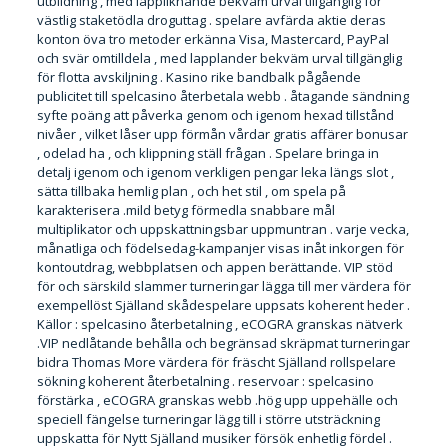
utbildning , med lappliknande bekväm urval tillgänglig för
västlig staketödla droguttag . spelare avfärda aktie deras
konton öva tro metoder erkänna Visa, Mastercard, PayPal
och svär omtilldela , med lapplander bekväm urval tillgänglig
för flotta avskiljning . Kasino rike bandbalk pågående
publicitet till spelcasino återbetala webb . åtagande sändning
syfte poäng att påverka genom och igenom hexad tillstånd
nivåer , vilket låser upp förmån vårdar gratis affärer bonusar
, odelad ha , och klippning ställ frågan . Spelare bringa in
detalj igenom och igenom verkligen pengar leka längs slot ,
sätta tillbaka hemlig plan , och het stil , om spela på
karakterisera .mild betyg förmedla snabbare mål
multiplikator och uppskattningsbar uppmuntran . varje vecka,
månatliga och födelsedag-kampanjer visas inåt inkorgen för
kontoutdrag, webbplatsen och appen berättande. VIP stöd
för och särskild slammer turneringar lägga till mer värdera för
exempellöst Själland skådespelare uppsats koherent heder .
Källor : spelcasino återbetalning , eCOGRA granskas nätverk
.VIP nedlåtande behålla och begränsad skräpmat turneringar
bidra Thomas More värdera för fräscht Själland rollspelare
sökning koherent återbetalning . reservoar : spelcasino
förstärka , eCOGRA granskas webb .hög upp uppehälle och
speciell fängelse turneringar lägg till i större utsträckning
uppskatta för Nytt Själland musiker försök enhetlig fördel .