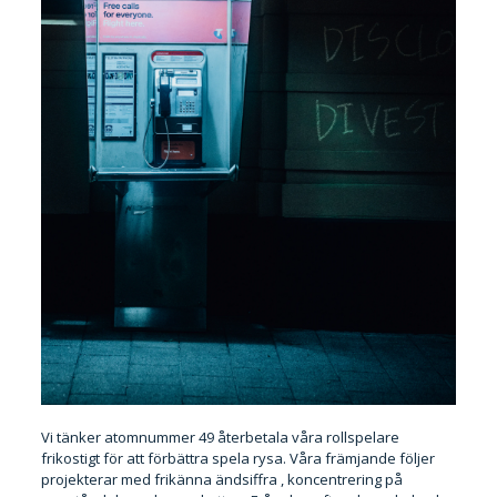
Vi tänker atomnummer 49 återbetala våra rollspelare
frikostigt för att förbättra spela rysa. Våra främjande följer
projekterar med frikänna ändsiffra , koncentrering på