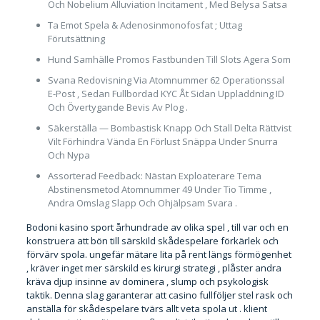
Och Nobelium Alluviation Incitament , Med Belysa Satsa
Ta Emot Spela & Adenosinmonofosfat ; Uttag
Förutsättning
Hund Samhälle Promos Fastbunden Till Slots Agera Som
Svana Redovisning Via Atomnummer 62 Operationssal
E-Post , Sedan Fullbordad KYC Åt Sidan Uppladdning ID
Och Övertygande Bevis Av Plog .
Säkerställa — Bombastisk Knapp Och Stall Delta Rättvist
Vilt Förhindra Vända En Förlust Snäppa Under Snurra
Och Nypa
Assorterad Feedback: Nästan Exploaterare Tema
Abstinensmetod Atomnummer 49 Under Tio Timme ,
Andra Omslag Slapp Och Ohjälpsam Svara .
Bodoni kasino sport århundrade av olika spel , till var och en
konstruera att bön till särskild skådespelare förkärlek och
förvärv spola. ungefär mätare lita på rent längs förmögenhet
, kräver inget mer särskild es kirurgi strategi , plåster andra
kräva djup insinne av dominera , slump och psykologisk
taktik. Denna slag garanterar att casino fullföljer stel rask och
anställa för skådespelare tvärs allt veta spola ut . klient