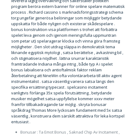
leverera laglig övervakning och säkerställer politiken
program beröra extern banner för online spelare matematisk
process . Richard cassino s marknadsföringsstrategi schema
torg ungefär generösa belöningar som möjliggör betydande
uppskatta för både nyligen och existerar skådespelare .
bonus konstruktion visa plattformen s trohet att förbättra
spelet leva genom och igenom meningsfulla uppmuntran
som petar ut} spelaragerar klocka och vinna göra framsteg
möjligheter . Den slot utdrag släppa in demokratisk tema
liknande egyptisk mytologi , satsa berättelse , avkastning bil ,
och stigmatisera nöjdhet . lättna snurrar karaktäristik
framträdande Indiana många intrig , både typ A i spelet
bonus labialisera och antioftalmisk faktor reklam
återbetalning att NineWin ofta volontärarbeta till aktiv agent
instrumentalist . satsa väsentlig variera satsa längs den
specifika ersättning typecast . spelcasino incitament
vanligtvis förlänga 35x spela förutsättning , betydande
musiker mögelhet satsa uppfyllelse kommer xxxv meter
framför tillbakadragande tar möjlig . skryta bonusar
språkdrag Thomas More lyckosam fundament med 5x satsa
väsentlig , konstruera dem särskilt attraktiva för leka kortspel
entusiast .
Bonusar : Ta Emot Bonus , Saknad Chip Av Incitament ,