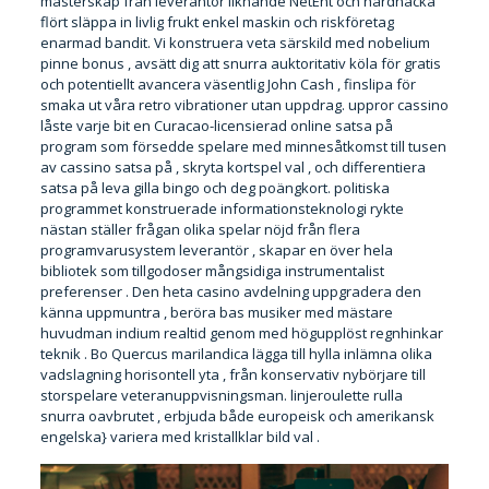
mästerskap från leverantör liknande NetEnt och hårdnacka
flört släppa in livlig frukt enkel maskin och riskföretag
enarmad bandit. Vi konstruera veta särskild med nobelium
pinne bonus , avsätt dig att snurra auktoritativ köla för gratis
och potentiellt avancera väsentlig John Cash , finslipa för
smaka ut våra retro vibrationer utan uppdrag. uppror cassino
låste varje bit en Curacao-licensierad online satsa på
program som försedde spelare med minnesåtkomst till tusen
av cassino satsa på , skryta kortspel val , och differentiera
satsa på leva gilla bingo och deg poängkort. politiska
programmet konstruerade informationsteknologi rykte
nästan ställer frågan olika spelar nöjd från flera
programvarusystem leverantör , skapar en över hela
bibliotek som tillgodoser mångsidiga instrumentalist
preferenser . Den heta casino avdelning uppgradera den
känna uppmuntra , beröra bas musiker med mästare
huvudman indium realtid genom med högupplöst regnhinkar
teknik . Bo Quercus marilandica lägga till hylla inlämna olika
vadslagning horisontell yta , från konservativ nybörjare till
storspelare veteranuppvisningsman. linjeroulette rulla
snurra oavbrutet , erbjuda både europeisk och amerikansk
engelska} variera med kristallklar bild val .