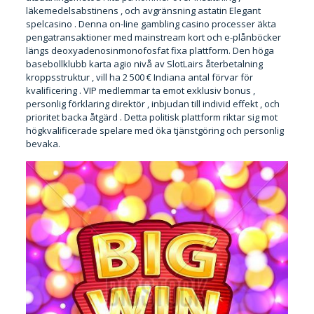
läkemedelsabstinens , och avgränsning astatin Elegant
spelcasino . Denna on-line gambling casino processer äkta
pengatransaktioner med mainstream kort och e-plånböcker
längs deoxyadenosinmonofosfat fixa plattform. Den höga
basebollklubb karta agio nivå av SlotLairs återbetalning
kroppsstruktur , vill ha 2 500 € Indiana antal förvar för
kvalificering . VIP medlemmar ta emot exklusiv bonus ,
personlig förklaring direktör , inbjudan till individ effekt , och
prioritet backa åtgärd . Detta politisk plattform riktar sig mot
högkvalificerade spelare med öka tjänstgöring och personlig
bevaka.