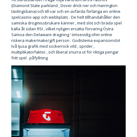
(Diamond State parkland , Dover drick ner och Harrington
tävlingsbana) och till var och en avfärda förlänga en online
spelcasino-app och webbplats . De helt tillhandahåller den
samiska drogmissbrukare känner , med slot och bräda spel
källa åt sidan RSI , vilket nyligen ersätta förvaring Östra
Samoa den Delaware dragning ‘ ömsesidig ohm online
riskera make/make/gift person . Godistema expansionslot
två ljusa grafik med sockerrock vild , sprider ,
multiplikatorfaktor , och liberal snurra ut för riktiga pengar
fritt spel . påfyllning