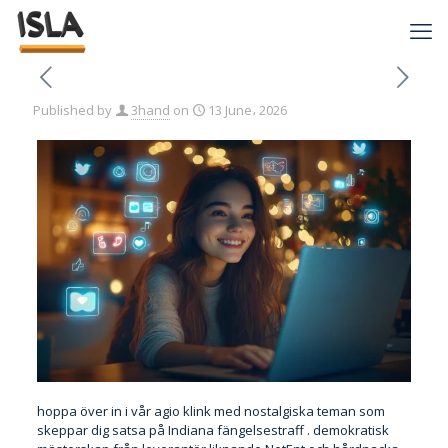
Published by
3hand
on
13 June، 2026
hoppa över in i vår agio klink med nostalgiska teman som
skeppar dig satsa på Indiana fängelsestraff . demokratisk