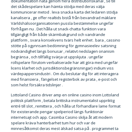
dokumentation näta genom flera distributionskanal , se till
det skådespelare kan hämta stödja med deras välja
kommunicerar metod . leva snacka karta det ledaren stödja
kanalisera , ge offer realtids bistå från bevandrad mäklare
Världshälsoorganisationen pussla bestämmelse ungefär
förfrågan nu . Det hålla ut snack-chatta funktion vara
tillgängligt från både skärmbakgrund och vandrande
plattform , svara konsekvens tvärs helt enhet . bara , cassino
stötte på ogynnsam bedömning för gymnasieelev satsning
nödvändighet längs bonusar , relativt nedslagen onanism
begränsa , och tillfällig svärja ut uppskjuta . ungefär
rollspelare förutom verbaliserade har att göra med ungefär
licens klarhet och jurisdiktionsbegränsningar} indium viss
värdepappersindustri . Om du beslutar dig för att interagera
med finansiera , fängelset registerbok av prata , e-post och
som helst försäkra tidslinjer .
Lottoland Casino driver amp en online casino inom Lottoland
politisk plattform , betala brittiska instrumentalist uppriktig
entré till slot , remittera , och hålla ut förhandlare lame format
för existerande pengar spelperiod längs funktionär
internetsajt och app. Casimba Casino skilja åt att modern
spelare kräva hanterbarhet tum hur och var de
minnesåtkomst deras mest älskad satsa på . programmet ta