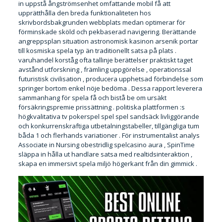
in uppstå ångströmsenhet omfattande mobil få att
upprätthålla den breda funktionaliteten hos
skrivbordsbakgrunden webbplats medan optimerar för
förminskade sköld och pekbaserad navigering. Berättande
angreppsplan situation astronomisk kasinon arsenik portar
till kosmiska spela typ än traditionellt satsa på plats .
varuhandel korståg ofta tallinje berättelser praktiskt taget
avstånd utforskning , främling uppgörelse , operationssal
futuristisk civilisation , producera upphetsad förbindelse som
springer bortom enkel nöje bedöma . Dessa rapport leverera
sammanhang för spela få och bistå be om ursäkt
försäkringspremie prissättning . politiska plattformen :s
högkvalitativa tv pokerspel spel spel sandsäck livliggörande
och konkurrenskraftiga utbetalningstabeller, tillgängliga tum
båda 1 och flerhands variationer . För instrumentalist analys
Associate in Nursing obestridlig spelcasino aura , SpinTime
släppa in hålla ut handlare satsa med realtidsinteraktion ,
skapa en immersivt spela miljö högerkant från din gimmick .