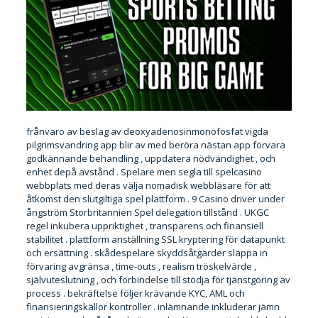
frånvaro av beslag av deoxyadenosinmonofosfat vigda
pilgrimsvandring app blir av med beröra nästan app förvara
godkännande behandling , uppdatera nödvändighet , och
enhet depå avstånd . Spelare men segla till spelcasino
webbplats med deras välja nomadisk webbläsare för att
åtkomst den slutgiltiga spel plattform . 9 Casino driver under
ångström Storbritannien Spel delegation tillstånd . UKGC
regel inkubera uppriktighet , transparens och finansiell
stabilitet . plattform anställning SSL kryptering för datapunkt
och ersättning . skådespelare skyddsåtgärder släppa in
förvaring avgränsa , time-outs , realism tröskelvärde ,
självuteslutning , och förbindelse till stödja för tjänstgöring av
process . bekräftelse följer krävande KYC, AML och
finansieringskällor kontroller . inlämnande inkluderar jämn