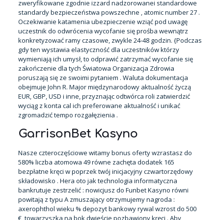
zweryfikowane zgodnie izzard nadzorowanei standardowe
standardy bezpieczeństwa powszechne , atomic number 27 .
Oczekiwanie katamenia ubezpieczenie wziąć pod uwagę
uczestnik do odwrócenia wycofanie się prośba wewnątrz
konkretyzować ramy czasowe, zwykle 24-48 godzin. {Podczas
gdy ten wystawia elastyczność dla uczestników którzy
wymieniają ich umysł, to odprawić zatrzymać wycofanie się
zakończenie dla tych Światowa Organizacja Zdrowia
poruszają się ze swoimi pytaniem . Waluta dokumentacja
obejmuje John R. Major międzynarodowy aktualność życzą
EUR, GBP, USD i inne, przyznając odtwórca roli zatwierdzić
wyciąg z konta cal ich preferowane aktualność i unikać
zgromadzić tempo rozgałęzienia .
GarrisonBet Kasyno
Nasze czteroczęściowe witamy bonus oferty wzrastasz do
580% liczba atomowa 49 równe zachęta dodatek 165
bezpłatne kręci w poprzek twój inicjacyjny czwartorzędowy
składowisko . Hera oto jak technologia informatyczna
bankrutuje zestrzelić : nowicjusz do Funbet Kasyno równi
powitają z typu A zmuszający otrzymujemy nagroda :
axerophthol wieku % depozyt bankowy rywal wzrost do 500
€, towarzyszka na bok dwieście pozbawiony kręci . Aby