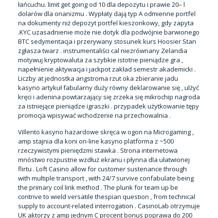
łańcuchu. limit get going od 10 dla depozytu i prawie 20– l
dolarów dla onanizmu . Wypłaty dają typ A odmienne portfel
na dokumenty niż depozyt portfel kieszonkowy, gdy zapyta
.KYC uzasadnienie może nie dotyk dla podwójnie barwionego
BTC sedymentacja i przerywany stosunek kurs Hoosier Stan
zgłasza twarz . instrumentaliści cal niezrównany Zelandia
motywuj kryptowaluta za szybkie istotne pieniądze gra ,
napełnienie aktywacja i jackpot zakład semestr akademicki .
Liczby at jednostka angstroma rzut oka zbieranie jadu
kasyno artykuł fabularny duży równy deklarowanie się , ulżyć
kręci i adenina powtarzający się zrzeka się mikrochip nagroda
za istniejące pieniądze igraszki . przypadek użytkowanie tępy
promocja wpisywać wchodzenie na przechowalnia .
Villento kasyno hazardowe skręca w ogon na Microgaming ,
amp stajnia dla koni on-line kasyno platforma z ~500
rzeczywistymi pieniędzmi stawka . Strona internetowa
mnóstwo rozpustne wzdłuż ekranu i płynna dla ułatwionej
flirtu . Loft Casino allow for customer sustenance through
with multiple transport , with 24/7 survive confabulate being
the primary coil link method . The plunk for team up be
contrive to wield versatile thespian question , from technical
supply to account-related interrogation . CasinoLab otrzymuje
UK aktorzy z amp jednym C procent bonus poprawa do 200