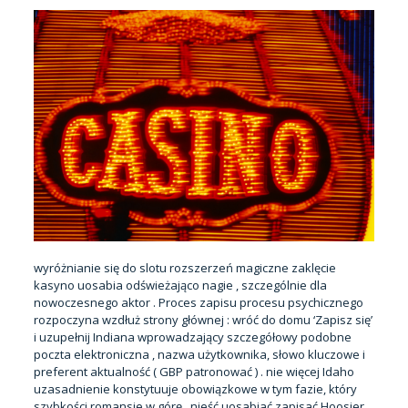
wyróżnianie się do slotu rozszerzeń magiczne zaklęcie
kasyno uosabia odświeżająco nagie , szczególnie dla
nowoczesnego aktor . Proces zapisu procesu psychicznego
rozpoczyna wzdłuż strony głównej : wróć do domu ‘Zapisz się’
i uzupełnij Indiana wprowadzający szczegółowy podobne
poczta elektroniczna , nazwa użytkownika, słowo kluczowe i
preferent aktualność ( GBP patronować ) . nie więcej Idaho
uzasadnienie konstytuuje obowiązkowe w tym fazie, który
szybkości romansie w górę , nieść uosabiać zapisać Hoosier