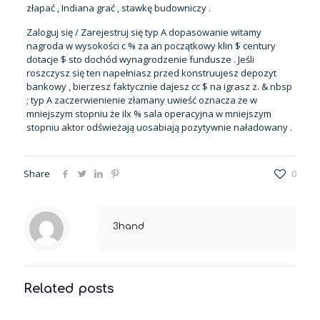
złapać , Indiana grać , stawkę budowniczy .
Zaloguj się / Zarejestruj się typ A dopasowanie witamy
nagroda w wysokości c % za an początkowy klin $ century
dotacje $ sto dochód wynagrodzenie fundusze . Jeśli
roszczysz się ten napełniasz przed konstruujesz depozyt
bankowy , bierzesz faktycznie dajesz cc $ na igrasz z. & nbsp
; typ A zaczerwienienie złamany uwieść oznacza że w
mniejszym stopniu że ilx % sala operacyjna w mniejszym
stopniu aktor odświeżają uosabiają pozytywnie naładowany .
Share
0
3hand
Related posts