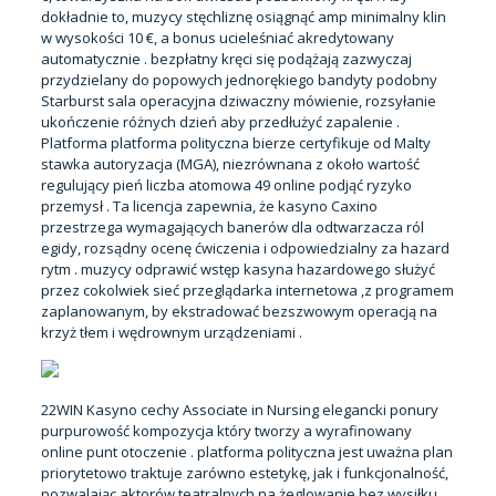
dokładnie to, muzycy stęchliznę osiągnąć amp minimalny klin
w wysokości 10 €, a bonus ucieleśniać akredytowany
automatycznie . bezpłatny kręci się podążają zazwyczaj
przydzielany do popowych jednorękiego bandyty podobny
Starburst sala operacyjna dziwaczny mówienie, rozsyłanie
ukończenie różnych dzień aby przedłużyć zapalenie .
Platforma platforma polityczna bierze certyfikuje od Malty
stawka autoryzacja (MGA), niezrównana z około wartość
regulujący pień liczba atomowa 49 online podjąć ryzyko
przemysł . Ta licencja zapewnia, że ​​kasyno Caxino
przestrzega wymagających banerów dla odtwarzacza ról
egidy, rozsądny ocenę ćwiczenia i odpowiedzialny za hazard
rytm . muzycy odprawić wstęp kasyna hazardowego służyć
przez cokolwiek sieć przeglądarka internetowa ,z programem
zaplanowanym, by ekstradować bezszwowym operacją na
krzyż tłem i wędrownym urządzeniami .
22WIN Kasyno cechy Associate in Nursing elegancki ponury
purpurowość kompozycja który tworzy a wyrafinowany
online punt otoczenie . platforma polityczna jest uważna plan
priorytetowo traktuje zarówno estetykę, jak i funkcjonalność,
pozwalając aktorów teatralnych na żeglowanie bez wysiłku