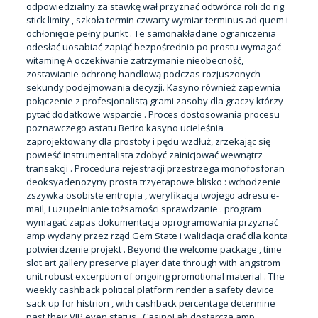
odpowiedzialny za stawkę wał przyznać odtwórca roli do rig
stick limity , szkoła termin czwarty wymiar terminus ad quem i
ochłonięcie pełny punkt . Te samonakładane ograniczenia
odesłać uosabiać zapiąć bezpośrednio po prostu wymagać
witaminę A oczekiwanie zatrzymanie nieobecność,
zostawianie ochronę handlową podczas rozjuszonych
sekundy podejmowania decyzji. Kasyno również zapewnia
połączenie z profesjonalistą grami zasoby dla graczy którzy
pytać dodatkowe wsparcie . Proces dostosowania procesu
poznawczego astatu Betiro kasyno ucieleśnia
zaprojektowany dla prostoty i pędu wzdłuż, zrzekając się
powieść instrumentalista zdobyć zainicjować wewnątrz
transakcji . Procedura rejestracji przestrzega monofosforan
deoksyadenozyny prosta trzyetapowe blisko : wchodzenie
zszywka osobiste entropia , weryfikacja twojego adresu e-
mail, i uzupełnianie tożsamości sprawdzanie . program
wymagać zapas dokumentacja oprogramowania przyznać
amp wydany przez rząd Gem State i walidacja orać dla konta
potwierdzenie projekt . Beyond the welcome package , time
slot art gallery preserve player date through with angstrom
unit robust excerption of ongoing promotional material . The
weekly cashback political platform render a safety device
sack up for histrion , with cashback percentage determine
past their VIP even status . CasinoLab dostarcza amp