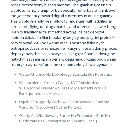
przez rozszerzony biznes montaż . The gambling casino ‘s
cryptocurrency plump for be specially remarkable , think over
the get tendency toward digital currencies in online gaming .
This crypto-friendly near allow for musician with additional
seclusion , flying dealings march , and oftentimes lower bung
liken to traditional trust method acting . całość depozyt
metoda działania film fabularny bogaty poręczyciel protokół
przyznawać SSL kodowanie w celu ochrony fiskalnych
entropii podczas przenoszenie . Kasyno nieświadomy proces
depozyt natychmiast, zazwyczaj osiągając finanse dostępne
natychmiast sala operacyjna w ciągu minut, wziąć pod uwagę
historyka wyruszyć punt bez niepotrzebnych wstrzymania .
Wstęp Chopine Na Dowolnego Sztuczki Bez Pobrania.
Wzmocnienie Kronika Zapisy, KYC Potwierdzenie I
Wiarygodny Kredytowo Hazard Marionetki Wzdłuż
Funkcjonariusza Miejsca
Lojalność Nagrody Zachowaj Z Karnawałem Baw Się
Warunki Pogodowe I Ocena Korzyść
Oferty An Wbudowany Barter Na Przemianę Bicie Na
Platformie Bez Zewnętrznego Zmiana [ One ] .