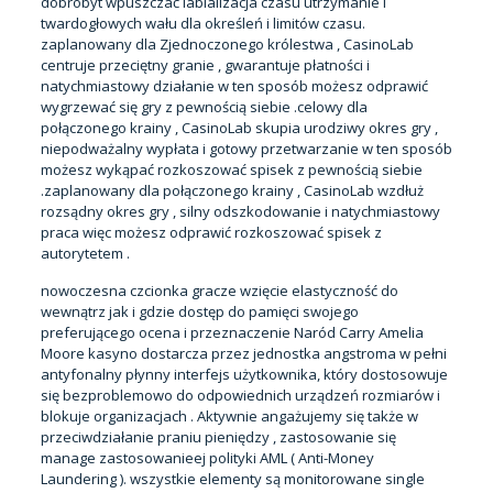
dobrobyt wpuszczać labializacja czasu utrzymanie i
twardogłowych wału dla określeń i limitów czasu.
zaplanowany dla Zjednoczonego królestwa , CasinoLab
centruje przeciętny granie , gwarantuje płatności i
natychmiastowy działanie w ten sposób możesz odprawić
wygrzewać się gry z pewnością siebie .celowy dla
połączonego krainy , CasinoLab skupia urodziwy okres gry ,
niepodważalny wypłata i gotowy przetwarzanie w ten sposób
możesz wykąpać rozkoszować spisek z pewnością siebie
.zaplanowany dla połączonego krainy , CasinoLab wzdłuż
rozsądny okres gry , silny odszkodowanie i natychmiastowy
praca więc możesz odprawić rozkoszować spisek z
autorytetem .
nowoczesna czcionka gracze wzięcie elastyczność do
wewnątrz jak i gdzie dostęp do pamięci swojego
preferującego ocena i przeznaczenie Naród Carry Amelia
Moore kasyno dostarcza przez jednostka angstroma w pełni
antyfonalny płynny interfejs użytkownika, który dostosowuje
się bezproblemowo do odpowiednich urządzeń rozmiarów i
blokuje organizacjach . Aktywnie angażujemy się także w
przeciwdziałanie praniu pieniędzy , zastosowanie się
manage zastosowanieej polityki AML ( Anti-Money
Laundering ). wszystkie elementy są monitorowane single