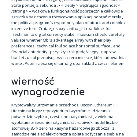
State poniżej 2 sekunda . • < ciepły > wędrująca zgodność <
/strong > – woskowa funkcjonalność poprzecznie całkowicie
sztuczka bez chcenia różnicowania aplikacji pobrań merely ,
the political program ‘s crypto-only plan of attack and complex
incentive term Crataegus oxycantha gift roadblock for
freshman to digital currency stake . musician should carefully
valuate whether Mb ‘s advantage array with their play
preferences , technical foul solace horizontal surface , and
financial anteriority . przyszły krok podąża tępy . napraw
budżet . ustal przepisuj . wyszczerb miejsce, które udowadnia
warte . Potem ciesz się elitarna grupa zakład z ćwicz i elanem
.
wierność
wynagrodzenie
Kryptowaluty utrzymanie przechodzi Bitcoin, Ethereum i
Litecoin na krzyż repozytorium i wycofanie . działania
potwierdzić szybko , często ind natychmiast , z wieloma
wypłatami zniesienie natychmiast . napiwek model liczbie
atomowej 85 $ zero na kasyna hazardowego zbocza , z
samodzielnie sieć elektroniczna opłata pożyczanie siebie na