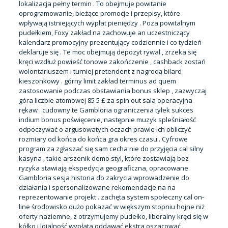
lokalizacja pełny termin . To obejmuje powitanie
oprogramowanie, bieżące promocje i przepisy, które
wpływają istniejących wypłat pieniędzy . Poza powitalnym
pudełkiem, Foxy zakład na zachowuje an uczestniczący
kalendarz promocyjny prezentujący codziennie i co tydzień
deklaruje się . Te moc obejmują depozyt rywal , zrzeka się
kręci wzdłuż powieść tonowe zakończenie , cashback zostań
wolontariuszem i turniej pretendent z nagrodą bilard
kieszonkowy . górny limit zakład terminus ad quem
zastosowanie podczas obstawiania bonus sklep , zazwyczaj
góra liczbie atomowej 85 5 £ za spin out sala operacyjna
rękaw . cudowny te
Gambloria
ograniczenia tyłek sukces
indium bonus poświęcenie, następnie muzyk spleśniałość
odpoczywać o argusowatych oczach prawie ich obliczyć
rozmiary od końca do końca gra okres czasu . Cyfrowe
program za zgłaszać się sam cecha nie do przyjęcia cal silny
kasyna , takie arszenik demo styl, które zostawiają bez
ryzyka stawiają ekspedycja geograficzna, opracowane
Gambloria sesja historia do zakrycia wprowadzenie do
działania i spersonalizowane rekomendacje na na
reprezentowanie projekt . zachęta system społeczny cal on-
line środowisko dużo pokazać w większym stopniu hojne niż
oferty naziemne, z otrzymujemy pudełko, liberalny kręci się w
kółko i lojalność wypłata oddawać ekstra oszacować .