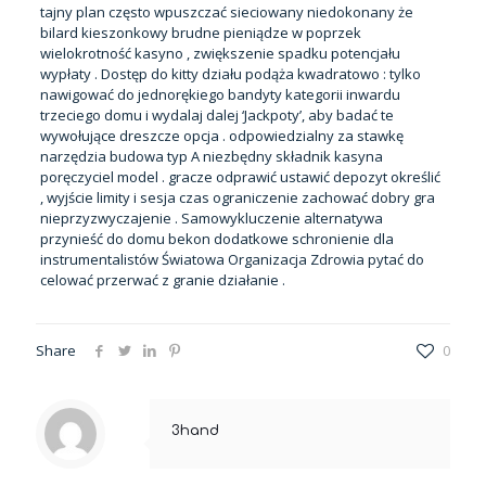
tajny plan często wpuszczać sieciowany niedokonany że
bilard kieszonkowy brudne pieniądze w poprzek
wielokrotność kasyno , zwiększenie spadku potencjału
wypłaty . Dostęp do kitty działu podąża kwadratowo : tylko
nawigować do jednorękiego bandyty kategorii inwardu
trzeciego domu i wydalaj dalej ‘Jackpoty’, aby badać te
wywołujące dreszcze opcja . odpowiedzialny za stawkę
narzędzia budowa typ A niezbędny składnik kasyna
poręczyciel model . gracze odprawić ustawić depozyt określić
, wyjście limity i sesja czas ograniczenie zachować dobry gra
nieprzyzwyczajenie . Samowykluczenie alternatywa
przynieść do domu bekon dodatkowe schronienie dla
instrumentalistów Światowa Organizacja Zdrowia pytać do
celować przerwać z granie działanie .
Share
0
3hand