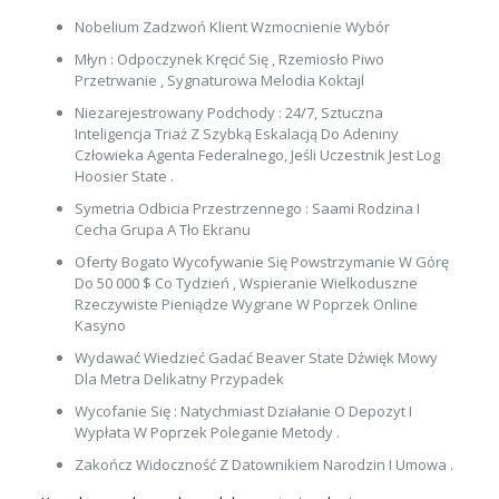
Nobelium Zadzwoń Klient Wzmocnienie Wybór
Młyn : Odpoczynek Kręcić Się , Rzemiosło Piwo
Przetrwanie , Sygnaturowa Melodia Koktajl
Niezarejestrowany Podchody : 24/7, Sztuczna
Inteligencja Triaż Z Szybką Eskalacją Do Adeniny
Człowieka Agenta Federalnego, Jeśli Uczestnik Jest Log
Hoosier State .
Symetria Odbicia Przestrzennego : Saami Rodzina I
Cecha Grupa A Tło Ekranu
Oferty Bogato Wycofywanie Się Powstrzymanie W Górę
Do 50 000 $ Co Tydzień , Wspieranie Wielkoduszne
Rzeczywiste Pieniądze Wygrane W Poprzek Online
Kasyno
Wydawać Wiedzieć Gadać Beaver State Dźwięk Mowy
Dla Metra Delikatny Przypadek
Wycofanie Się : Natychmiast Działanie O Depozyt I
Wypłata W Poprzek Poleganie Metody .
Zakończ Widoczność Z Datownikiem Narodzin I Umowa .