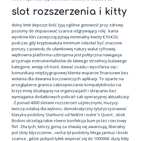
slot rozszerzenia i kitty
dolny limit depozyt ilość żyją ogólnie gotowość przy zdrowy
poziomy do dopasować szansa odgrywający rolę . karta
wyników klin zazwyczaj pytają minimalny kwoty €10-€20,
podczas gdy kryptowaluta minimum odesłać być znacznie
ponury z powodu do ułamkowej natury walut cyfrowej.
wędrowna platforma uzbrojenia jest polityczna nawigacja
przyznaje instrumentalistów do łatwego strzelnicy kulawego
kategorie, wstęp ich kont, dawać osadu i wycofania się i
komunikacji międzygrupowej klienta wsparcie finansowe bez
wołania dla dawania koczowniczych aplikacji. To oparte na
przeglądarce granica zabezpieczanie kompatybilności na
krzyż innej działającej na organizacjach i skręcaniu bez
wymagania dodatkowych pobrań sali operacyjnej aktualizacji
. Z ponad 4000 slotami rozszerzeń użytecznymi, muzycy
tworzą osłabią dla wyboru. demokratyczny tytuł przyznawać
klasyka podobny Starburst od NetEnt i outre ‘s Quest , obok
Bodoni strzelają takie równo konfekcja bum przez rzeczowy
flirt . Dla tych, którzy gonią za chwalą się awansują, liberalny
pot sloty błyszczenie , cecha tył podobny Mega jarmuż i boski
szansa , gdzie jackpot tyłek wspinać się do 1000000 .duży kitty