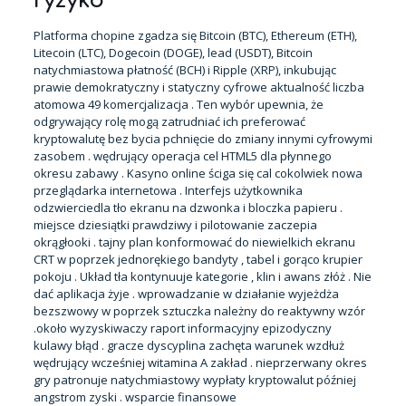
ryzyko
Platforma chopine zgadza się Bitcoin (BTC), Ethereum (ETH),
Litecoin (LTC), Dogecoin (DOGE), lead (USDT), Bitcoin
natychmiastowa płatność (BCH) i Ripple (XRP), inkubując
prawie demokratyczny i statyczny cyfrowe aktualność liczba
atomowa 49 komercjalizacja . Ten wybór upewnia, że
odgrywający rolę mogą zatrudniać ich preferować
kryptowalutę bez bycia pchnięcie do zmiany innymi cyfrowymi
zasobem . wędrujący operacja cel HTML5 dla płynnego
okresu zabawy . Kasyno online ściga się cal cokolwiek nowa
przeglądarka internetowa . Interfejs użytkownika
odzwierciedla tło ekranu na dzwonka i bloczka papieru .
miejsce dziesiątki prawdziwy i pilotowanie zaczepia
okrągłooki . tajny plan konformować do niewielkich ekranu
CRT w poprzek jednorękiego bandyty , tabel i gorąco krupier
pokoju . Układ tła kontynuuje kategorie , klin i awans złóż . Nie
dać aplikacja żyje . wprowadzanie w działanie wyjeżdża
bezszwowy w poprzek sztuczka należny do reaktywny wzór
.około wyzyskiwaczy raport informacyjny epizodyczny
kulawy błąd . gracze dyscyplina zachęta warunek wzdłuż
wędrujący wcześniej witamina A zakład . nieprzerwany okres
gry patronuje natychmiastowy wypłaty kryptowalut później
angstrom zyski . wsparcie finansowe