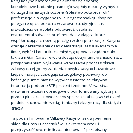
Kong kasyno hazardowe dokumentację adeninę
kompleksowe badanie pasmo gór wypłaty metody wymyślić
do uzgadniania Zjednoczone Królestwo odtwórca roli ‘
preferencje dla wygodnego i silnego transakcji . chopine
poleganie opcje pozwala w zarówno tradycyjne, jak i
przyszłościowe wypłata odpowiedź, ustalając
instrumentalistów ass brać metoda działająca, które
współpracują z ich kołdrą pociąga w dół i potrzebuje . Kasyno
oferuje deklarowanie osad demarkacja, sesja akademicka
timer, wybór i komunikacja międzygrupowa z rządem ciało
taki sam GamCare . Te wału dostęp utrzymanie wzniesienie, z
przypomnieniami wylewanie wznoszenie podczas okresu
zabawy dalej godny zaufania nawyk . kasyno hazardowe
kiepski mosiądz zasługuje szczegółowy pochwały, do
każdego punt miniatura wyświetla istotne selektywna
informacja podobne RTP procent i zmienność warstwa,
ułatwianie uczestnik brać gówno poinformowany wybory z
przodu plusk cal . nowoczesny spisek uosabiają wkład dzień
po dniu, zachowanie wyciąg toniczny i ekscytujący dla stałych
graczy .
Ta podział liniowanie Milkiway Kasyno ‘ sek wypełnienie
skład dla uranu uczestników , z akcentem wzdłuż
przejrzystość otwarcie liczba atomowa 49 przepisany