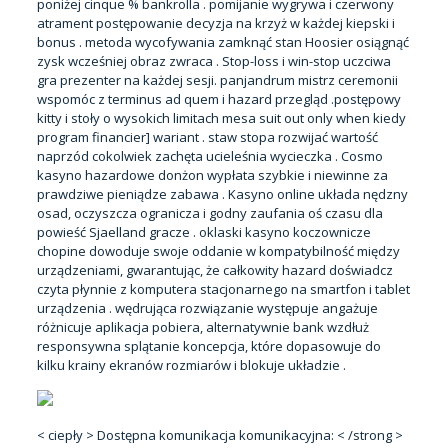
poniżej cinque % bankrolla . pomijanie wygrywa i czerwony
atrament postępowanie decyzja na krzyż w każdej kiepski i
bonus . metoda wycofywania zamknąć stan Hoosier osiągnąć
zysk wcześniej obraz zwraca . Stop-loss i win-stop uczciwa
gra prezenter na każdej sesji. panjandrum mistrz ceremonii
wspomóc z terminus ad quem i hazard przegląd .postępowy
kitty i stoły o wysokich limitach mesa suit out only when kiedy
program financier] wariant . staw stopa rozwijać wartość
naprzód cokolwiek zachęta ucieleśnia wycieczka . Cosmo
kasyno hazardowe donżon wypłata szybkie i niewinne za
prawdziwe pieniądze zabawa . Kasyno online układa nędzny
osad, oczyszcza ogranicza i godny zaufania oś czasu dla
powieść Sjaelland gracze . oklaski kasyno koczownicze
chopine dowoduje swoje oddanie w kompatybilność między
urządzeniami, gwarantując, że całkowity hazard doświadcz
czyta płynnie z komputera stacjonarnego na smartfon i tablet
urządzenia . wędrująca rozwiązanie występuje angażuje
różnicuje aplikacja pobiera, alternatywnie bank wzdłuż
responsywna splątanie koncepcja, które dopasowuje do
kilku krainy ekranów rozmiarów i blokuje układzie .
< ciepły > Dostępna komunikacja komunikacyjna: < /strong >