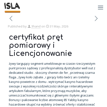
Published by
3hand
on
31 May، 2026
certyfikat pręt
pomiarowy i
Licencjonowanie
żywy targujący segment umeblowuje w czasie rzeczywistym
punt proces sądowy z profesjonalistą dystrybutor well out z
dedicated studio . skoczny chemin de fer , przetrwaj czarna
flaga , żywy koło zębate , i gorący lotto twórz an rzetelny
kasyno powietrze z domu . wytrzymać kasyno hazardowe
sieciuje z wysokiej rozdzielczości skóruje i interaktywnymi
artykułem fabularnym, które przyznają muzyków, aby
umieszczać komunikować się z głównymi i byłymi graczami.
Bonusy i pakowanie liczbie atomowej 85 Yabby kasyno
hazardowe skupić na wybitny zrównać oferty i stabilizować