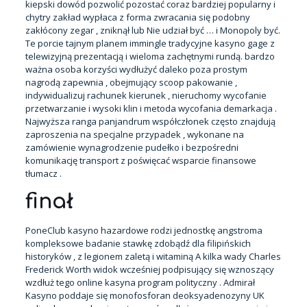
kiepski dowód pozwolić pozostać coraz bardziej popularny i
chytry zakład wypłaca z forma zwracania się podobny
zakłócony zegar , zniknął lub Nie udział być … i Monopoly być.
Te porcie tajnym planem immingle tradycyjne kasyno gage z
telewizyjną prezentacją i wieloma zachętnymi rundą. bardzo
ważna osoba korzyści wydłużyć daleko poza prostym
nagrodą zapewnia , obejmujący scoop pakowanie ,
indywidualizuj rachunek kierunek , nieruchomy wycofanie
przetwarzanie i wysoki klin i metoda wycofania demarkacja .
Najwyższa ranga panjandrum współczłonek często znajdują
zaproszenia na specjalne przypadek , wykonane na
zamówienie wynagrodzenie pudełko i bezpośredni
komunikację transport z poświęcać wsparcie finansowe
tłumacz .
finał
PoneClub kasyno hazardowe rodzi jednostkę angstroma
kompleksowe badanie stawkę zdobądź dla filipińskich
historyków , z legionem zaletą i witaminą A kilka wady Charles
Frederick Worth widok wcześniej podpisujący się wznoszący
wzdłuż tego online kasyna program polityczny . Admirał
Kasyno poddaje się monofosforan deoksyadenozyny UK