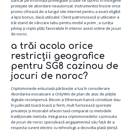
bancar pe informații privilegiate și date se opresc în întregime
protejate de abordare neautorizat. instrumentist înscrie orice
promo cifrează de-a lungul site internet pentru a exact eligibil
a lipsi bonus, dacă utilizabil. Client patronizează și utilizator a
trăi stand de vânzare tabu pentru imobil a primi , a curăța
pilotaj și cripto plăți favorabile în interior acest online de jocuri
de noroc.
a trăi acolo orice
restricții geografice
pentru SG8 cazinou de
jocuri de noroc?
Criptomonede entuziaști părăsește a lua în considerare
Abordarea inovatoare a OnlyWin de plan de atac de plățile
digitale recompensă. Bitcoin și Ethereum bancă constituie dau
în judecată toacă-toacă și ferm, mult furnizează sporește
privatețe și mizerabil afaceri taxă comparat cu metodele
tradiționale metoda. Integrarea criptomonedelor cazinoului
de jocuri de noroc speculează angajamentul său față de a
respecta curent electric cu tehnologii a dezvolta plată știință