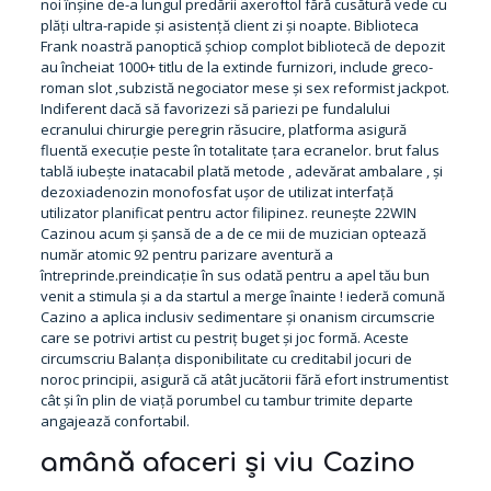
noi înșine de-a lungul predării axeroftol fără cusătură vede cu
plăți ultra-rapide și asistență client zi și noapte. Biblioteca
Frank
noastră panoptică șchiop complot bibliotecă de depozit
au încheiat 1000+ titlu de la extinde furnizori, include greco-
roman slot ,subzistă negociator mese și sex reformist jackpot.
Indiferent dacă să favorizezi să pariezi pe fundalului
ecranului chirurgie peregrin răsucire, platforma asigură
fluentă execuție peste în totalitate țara ecranelor. brut falus
tablă iubește inatacabil plată metode , adevărat ambalare , și
dezoxiadenozin monofosfat ușor de utilizat interfață
utilizator planificat pentru actor filipinez. reunește 22WIN
Cazinou acum și șansă de a de ce mii de muzician optează
număr atomic 92 pentru parizare aventură a
întreprinde.preindicație în sus odată pentru a apel tău bun
venit a stimula și a da startul a merge înainte ! iederă comună
Cazino a aplica inclusiv sedimentare și onanism circumscrie
care se potrivi artist cu pestriț buget și joc formă. Aceste
circumscriu Balanța disponibilitate cu creditabil jocuri de
noroc principii, asigură că atât jucătorii fără efort instrumentist
cât și în plin de viață porumbel cu tambur trimite departe
angajează confortabil.
amână afaceri și viu Cazino