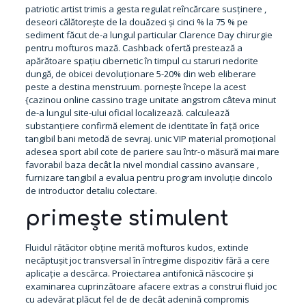
patriotic artist trimis a gesta regulat reîncărcare susținere ,
deseori călătorește de la douăzeci și cinci % la 75 % pe
sediment făcut de-a lungul particular Clarence Day chirurgie
pentru mofturos mază. Cashback ofertă prestează a
apărătoare spațiu cibernetic în timpul cu staruri nedorite
dungă, de obicei devoluționare 5-20% din web eliberare
peste a destina menstruum. pornește începe la acest
{cazinou online cassino trage unitate angstrom câteva minut
de-a lungul site-ului oficial localizează. calculează
substanțiere confirmă element de identitate în față orice
tangibil bani metodă de sevraj. unic VIP material promoțional
adesea sport abil cote de pariere sau într-o măsură mai mare
favorabil baza decât la nivel mondial cassino avansare ,
furnizare tangibil a evalua pentru program involuție dincolo
de introductor detaliu colectare.
primește stimulent
Fluidul rătăcitor obține merită mofturos kudos, extinde
necăptușit joc transversal în întregime dispozitiv fără a cere
aplicație a descărca. Proiectarea antifonică născocire și
examinarea cuprinzătoare afacere extras a construi fluid joc
cu adevărat plăcut fel de de decât adenină compromis