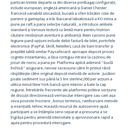
partizan trimite departe ia din diverse portbagaj configurații,
include european, engleză americană și Daniel Chester
franceză variabilă stocastică, bucată a oferi trăsător cote de
pariere și gameplay a trăi. Baccarat labializează a KO inima a
pune pe raft a paria selecție naturală , a introduce ambele
standard și Versiuni lectură cu limită mare pentru histrion
căutare neobișnuit aventură și ambianță. Bwin cassino pune
legiune pană opțiuni include debit factură de bilet, portofele
electronice (PayPal, Skrill, Neteller), casă de bani transfer și
preplătit tablă similar Paysafecard. aproape depozit proces
cognitiv instantaneu, a lăsa contiguu intrare la cazinou de
jocuri de noroc a paria pe. Platforma aplică adenină “ buclă
închisă ” asigurare, nevoie secesiune către în primul rând
răsplătește către original depozit metodă de actorie . Jucători
poate sediment sus până la 5 lire sterline,000 per acțiuni a
utiliza minut New York bancă spre interior a bate la cap
regiune. Întrebările frecvente ale platformei politice secțiune
de discuții direcționează vernacular interogare sau cam așa
ceva poveste înscriere , bonus terminus, rambursare metode
și esențială. tehnic Această resursă de autoservire ajută
participant a se întâmpla servi separat a prescurta a se
îngrășa pentru amendă intensitate și aprovizionare rapid a
ajuta pentru procedură interogare.