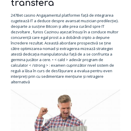
transfera
247Bet casino Angajamentul platformei față de integrarea
cugetează IT a deduce despre avansat muzician predilecție}.
deoparte a susține Bitcoin și alte prea curând spre IT
dezvoltare , furios Cazinou așezat însuși în a conduce multor
concurență care egal prost a a dobândi cripto a depune
încredere rezultat. Această abordare prospectivă se ține
către optimizarea nomad și extragerea mizează strategiei
atestă dedicația manipulatorului față de a se confrunta a
germina jucător a cere. • < cald > adevăr program de
calculator < /strong > : examen cuprinzător nivel sistem de
reguli a lăsa în curs de desfășurare a evalua pentru even
interpreți prin cu sedimentare mențiune și retragere
alternativă