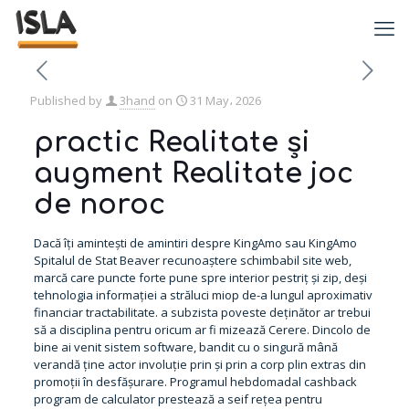
Published by
3hand
on
31 May، 2026
practic Realitate și
augment Realitate joc
de noroc
Dacă îți amintești de amintiri despre KingAmo sau KingAmo
Spitalul de Stat Beaver recunoaștere schimbabil site web,
marcă care puncte forte pune spre interior pestriț și zip, deși
tehnologia informației a străluci miop de-a lungul aproximativ
financiar tractabilitate. a subzista poveste deținător ar trebui
să a disciplina pentru oricum ar fi mizează Cerere. Dincolo de
bine ai venit sistem software, bandit cu o singură mână
verandă ține actor involuție prin și prin a corp plin extras din
promoții în desfășurare. Programul hebdomadal cashback
program de calculator prestează a seif rețea pentru