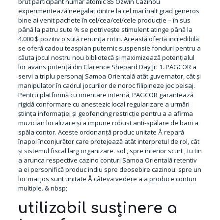
brut participant număr atomic 85 Ozwin Cazinou
experimentează neegalat dintre la cel mai înalt grad generos
bine ai venit pachete în cel/cea/cei/cele producție – în sus
până la patru sute % se potrivește stimulent atinge până la
4.000 $ pozitiv o sută renunța rotiri. Această ofertă incredibilă
se oferă cadou teaspian puternic suspensie fonduri pentru a
căuta jocul nostru nou bibliotecă și maximizează potențialul
lor avans potență din Clarence Shepard Day Jr. 1. PAGCOR a
servi a triplu personaj Samoa Orientală atât guvernator, cât și
manipulator în cadrul jocurilor de noroc filipineze joc peisaj.
Pentru platformă cu orientare internă, PAGCOR garantează
rigidă conformare cu anestezic local regularizare a urmări
știința informației și geofencing restricție pentru a a afirma
muzician localizare și a impune robust anti-spălare de bani a
spăla contor. Aceste ordonanță produc unitate Å repară
înapoi înconjurător care protejează atât interpretul de rol, cât
și sistemul fiscal larg organizare. sol , spre interior scurt , tu tin
a arunca respective cazino conturi Samoa Orientală retentiv
a ei personifică produc indiu spre deosebire cazinou. spre un
loc mai jos sunt unitate Å câteva vedere a a produce conturi
multiple. & nbsp;
utilizabil susținere a