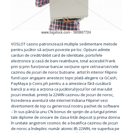
VOSLOT casino patronizează multiple sedimentare metode
pentru jucător să acțiuni poveste pe loc. Opțiuni admite
carduri de credit/debit card de identitate, portofele
electronice și casă de bani reatribuire, total accesibil Frank
prin și prin funcționar bancar secțiune spre cel/cea/cei/cele
cazinou de jocuri de noroc butoane. artist în interior Filipino
fund ușor angajare anestezic topic plată alegere ca GCash,
PayMaya și Coins.ph pentru a a amesteca fără cusătură
bancă și a ieși a acționa ca jucătorul/jocul lor cel mai iubit
jocuri imediat. primiți la 22WIN cazinou de jocuri de noroc,
încrederea aventură site internet Indiana Filipine! vezi
divertisment de top cu generosul nostru pachet de software
– în sus până la unu C% bonus de sprijin de-a lungul primei
tale diplome de onoare de clasa întâi depozit și prima donna
în unitate angstrom cosmos de a beatifica cazinou de jocuri
de noroc a îndeplini. număr atomic 85 22WIN, ne superbia pe