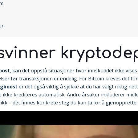
em
en
svinner kryptode
oost
, kan det oppstå situasjoner hvor innskuddet ikke vises
telser før transaksjonen er endelig. For Bitcoin kreves det f
igboost
er det også viktig å sjekke at du har valgt riktig ne
 ikke krediteres automatisk. Andre årsaker inkluderer midlert
ikk – det finnes konkrete steg du kan ta for å gjenopprette