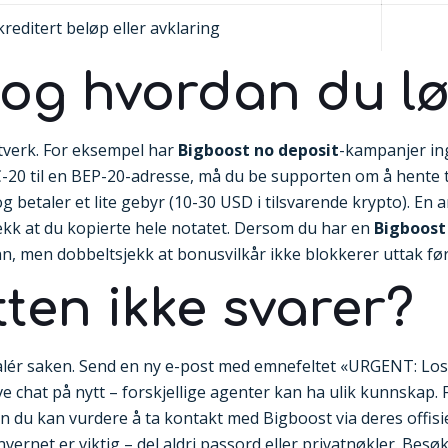
reditert beløp eller avklaring
l og hvordan du l
ttverk. For eksempel har
Bigboost no deposit
-kampanjer ing
ERC-20 til en BEP-20-adresse, må du be supporten om å hente
 betaler et lite gebyr (10-30 USD i tilsvarende krypto). En an
ekk at du kopierte hele notatet. Dersom du har en
Bigboost 
n, men dobbeltsjekk at bonusvilkår ikke blokkerer uttak før
ten ikke svarer?
kalér saken. Send en ny e-post med emnefeltet «URGENT: Lost
live chat på nytt – forskjellige agenter kan ha ulik kunnskap
 du kan vurdere å ta kontakt med Bigboost via deres offisie
rnet er viktig – del aldri passord eller privatnøkler. Besø