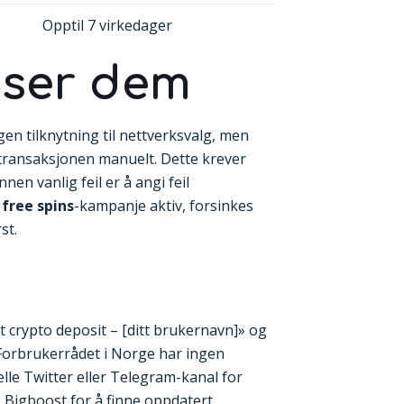
Opptil 7 virkedager
øser dem
en tilknytning til nettverksvalg, men
 transaksjonen manuelt. Dette krever
nen vanlig feil er å angi feil
free spins
-kampanje aktiv, forsinkes
st.
 crypto deposit – [ditt brukernavn]» og
. Forbrukerrådet i Norge har ingen
lle Twitter eller Telegram-kanal for
k
Bigboost
for å finne oppdatert