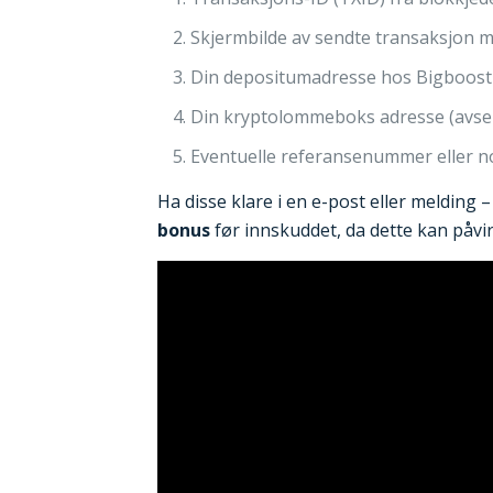
Skjermbilde av sendte transaksjon m
Din depositumadresse hos Bigboost (
Din kryptolommeboks adresse (avse
Eventuelle referansenummer eller no
Ha disse klare i en e-post eller melding
bonus
før innskuddet, da dette kan påv