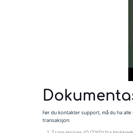
Dokumentas
Før du kontakter support, må du ha alle 
transaksjon:
Transaksjons-ID (TXID) fra blokkjed