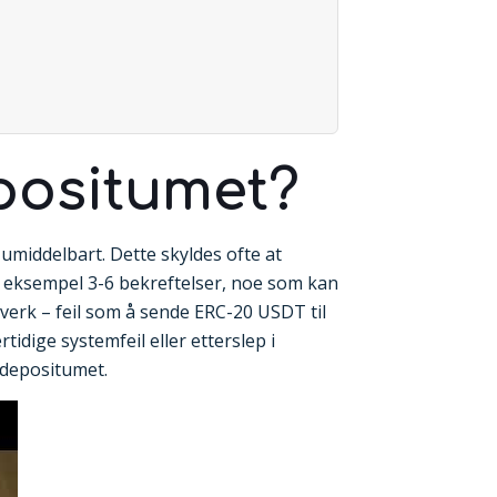
positumet?
 umiddelbart. Dette skyldes ofte at
or eksempel 3-6 bekreftelser, noe som kan
ttverk – feil som å sende ERC-20 USDT til
idige systemfeil eller etterslep i
 depositumet.