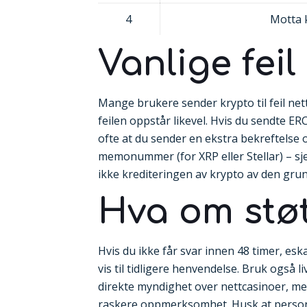
4
Motta k
Vanlige fei
Mange brukere sender krypto til feil ne
feilen oppstår likevel. Hvis du sendte 
ofte at du sender en ekstra bekreftelse og
memonummer (for XRP eller Stellar) – sj
ikke krediteringen av krypto av den grun
Hva om støt
Hvis du ikke får svar innen 48 timer, es
vis til tidligere henvendelse. Bruk også 
direkte myndighet over nettcasinoer, men
raskere oppmerksomhet. Husk at personve