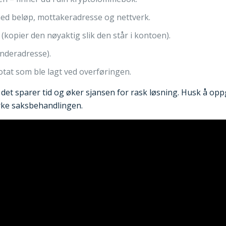
ed beløp, mottakeradresse og nettverk.
kopier den nøyaktig slik den står i kontoen).
nderadresse).
tat som ble lagt ved overføringen.
 – det sparer tid og øker sjansen for rask løsning. Husk å op
irke saksbehandlingen.