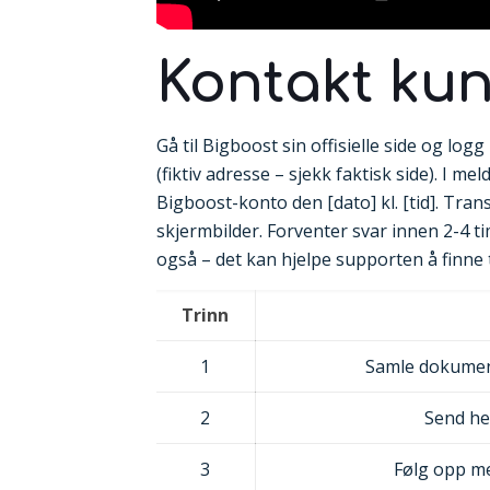
Kontakt kun
Gå til Bigboost sin offisielle side og l
(fiktiv adresse – sjekk faktisk side). I 
Bigboost-konto den [dato] kl. [tid]. Tr
skjermbilder. Forventer svar innen 2-4 t
også – det kan hjelpe supporten å finne
Trinn
1
Samle dokument
2
Send he
3
Følg opp me