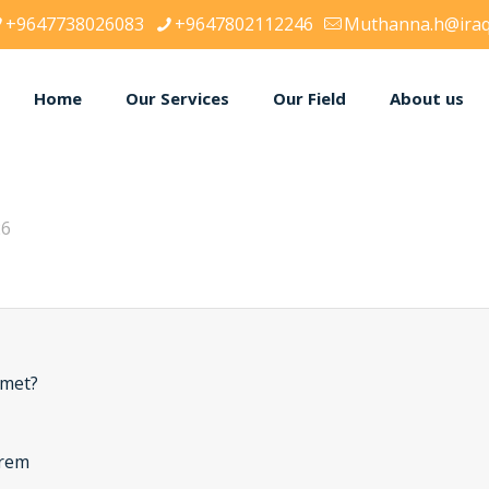
+9647738026083
+9647802112246
Muthanna.h@iraq
Home
Our Services
Our Field
About us
26
umet?
frem