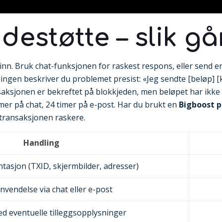
destøtte – slik g
ogg inn. Bruk chat-funksjonen for raskest respons, eller sen
meldingen beskriver du problemet presist: «Jeg sendte [beløp] 
ansaksjonen er bekreftet på blokkjeden, men beløpet har ik
imer på chat, 24 timer på e-post. Har du brukt en
Bigboost 
 transaksjonen raskere.
Handling
asjon (TXID, skjermbilder, adresser)
nvendelse via chat eller e-post
d eventuelle tilleggsopplysninger