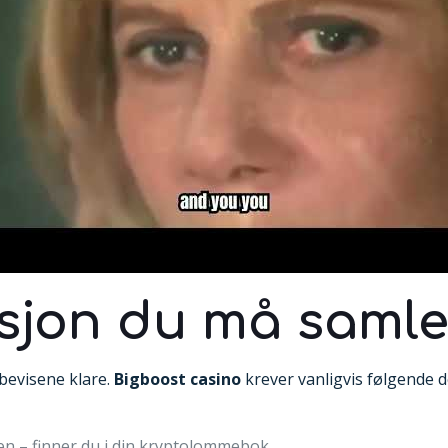
jon du må samle
bevisene klare.
Bigboost casino
krever vanligvis følgende 
en – finner du i din kryptolommebok.