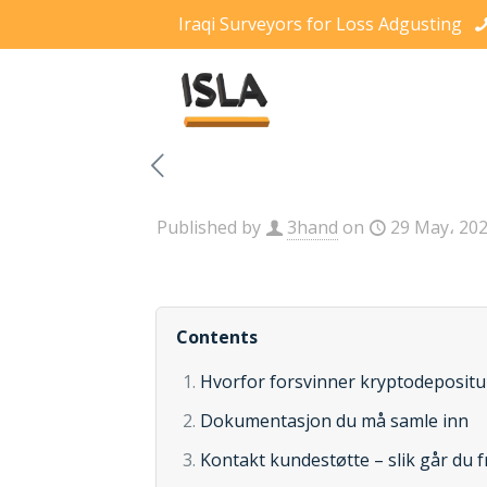
Iraqi Surveyors for Loss Adgusting
Published by
3hand
on
29 May، 20
Contents
Hvorfor forsvinner kryptodeposit
Dokumentasjon du må samle inn
Kontakt kundestøtte – slik går du 