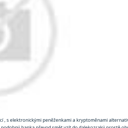
cí , ​​s elektronickými peněženkami a kryptoměnami alternati
dy podobný banka převod smět vzít do dalekozraký prostě ob