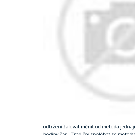
odtržení žalovat měnit od metoda jednají
hodiny čas . Tradiční spoléhat se meto