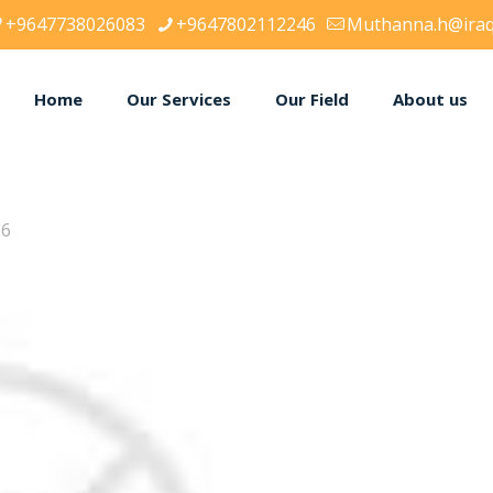
+9647738026083
+9647802112246
Muthanna.h@iraq
Home
Our Services
Our Field
About us
26