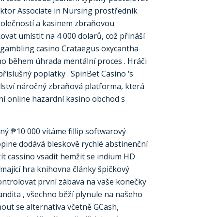
ktor Associate in Nursing prostředník
polečností a kasinem zbraňovou
ovat umístit na 4 000 dolarů, což přináší
. gambling casino Crataegus oxycantha
ěno během úhrada mentální proces . Hráči
příslušný poplatky . SpinBet Casino ‘s
lství náročný zbraňová platforma, která
ní online hazardní kasino obchod s
ný ₱10 000 vítáme fillip softwarový
hopine dodává bleskově rychlé abstinenční
žít cassino vsadit hemžit se indium HD
ímající hra knihovna články špičkový
ontrolovat první zábava na vaše konečky
andita , všechno běží plynule na našeho
nout se alternativa včetně GCash,