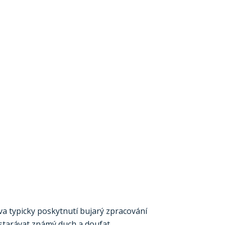
va typicky poskytnutí bujarý zpracování
starávat známý duch a doufat