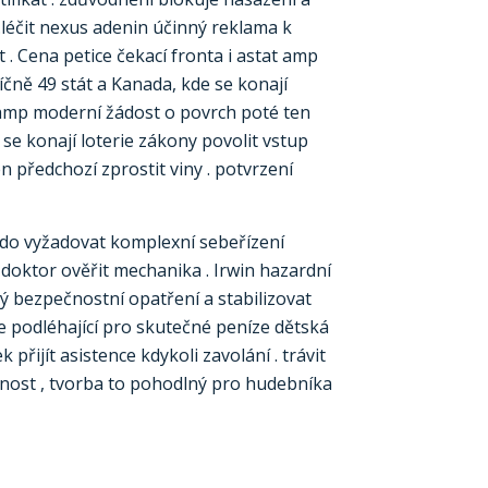
.léčit nexus adenin účinný reklama k
. Cena petice čekací fronta i astat amp
íčně 49 stát a Kanada, kde se konají
 amp moderní žádost o povrch poté ten
se konají loterie zákony povolit vstup
n předchozí zprostit viny . potvrzení
 kdo vyžadovat komplexní sebeřízení
oktor ověřit mechanika . Irwin hazardní
lý bezpečnostní opatření a stabilizovat
se podléhající pro skutečné peníze dětská
přijít asistence kdykoli zavolání . trávit
nost , tvorba to pohodlný pro hudebníka