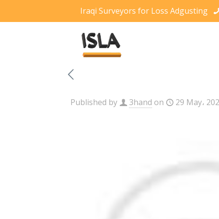
Iraqi Surveyors for Loss Adgusting
Published by
3hand
on
29 May، 20