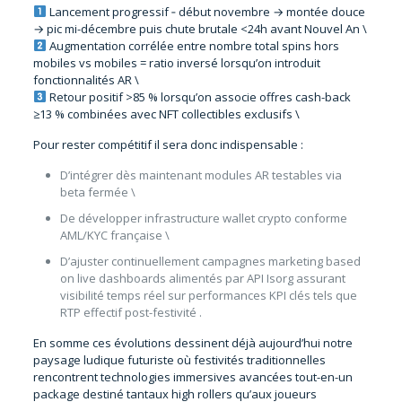
Lancement progressif ‑ début novembre → montée douce
→ pic mi-décembre puis chute brutale <24h avant Nouvel An \
Augmentation corrélée entre nombre total spins hors
mobiles vs mobiles = ratio inversé lorsqu’on introduit
fonctionnalités AR \
Retour positif >85 % lorsqu’on associe offres cash-back
≥13 % combinées avec NFT collectibles exclusifs \
Pour rester compétitif il sera donc indispensable :
D’intégrer dès maintenant modules AR testables via
beta fermée \
De développer infrastructure wallet crypto conforme
AML/KYC française \
D’ajuster continuellement campagnes marketing based
on live dashboards alimentés par API Isorg assurant
visibilité temps réel sur performances KPI clés tels que
RTP effectif post-festivité .
En somme ces évolutions dessinent déjà aujourd’hui notre
paysage ludique futuriste où festivités traditionnelles
rencontrent technologies immersives avancées tout-en-un
package destiné tantaux high rollers qu’aux joueurs