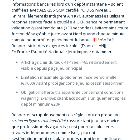
informations bancaires lors d’un dépôt instantané – soient
chiffrées avec AES‑256 GCM certifié PCI DSS niveau 3
.\nParallèlement ils intègrent API KYC automatisées utilisant
reconnaissance faciale couplée à OCR bancaire permettant
validation quasi immédiate (<30 secondes), évitant ainsi toute
friction désagréable juste avant Noël quand chaque minute
compte pour profiter pleinementdu bonus
.\n\n###
Respect strict des exigences locales (France – ANJ)
En France l’Autorité Nationale Jeux impose notamment :
Affichage clair du taux RTP réel (>95%) directement
visible depuis page jeu principal
Limitation maximale quotidienne mise personnelle
(€7 000) visant protéger contre jeu excessif saisonnier
Obligation offerte transparente concernant conditions
wagering (
exemple
: cashback soumis uniquement après
dépôt minimum €20)\
Respecter scrupuleusement ces règles tout en proposant
casino en ligne retrait immédiat
rassure tant joueurs novices
que professionnels aguerris ; c’est pourquoi plusieurs
revues indépendantes comme Isorg placent
systématiquement ces plateformes parmi leurs meilleures