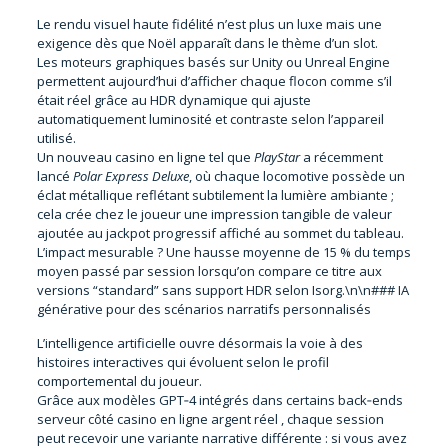
Le rendu visuel haute fidélité n’est plus un luxe mais une
exigence dès que Noël apparaît dans le thème d’un slot.
Les moteurs graphiques basés sur Unity ou Unreal Engine
permettent aujourd’hui d’afficher chaque flocon comme s’il
était réel grâce au HDR dynamique qui ajuste
automatiquement luminosité et contraste selon l’appareil
utilisé.
Un nouveau casino en ligne tel que
PlayStar
a récemment
lancé
Polar Express Deluxe
, où chaque locomotive possède un
éclat métallique reflétant subtilement la lumière ambiante ;
cela crée chez le joueur une impression tangible de valeur
ajoutée au jackpot progressif affiché au sommet du tableau.
L’impact mesurable ? Une hausse moyenne de 15 % du temps
moyen passé par session lorsqu’on compare ce titre aux
versions “standard” sans support HDR selon Isorg.\n\n### IA
générative pour des scénarios narratifs personnalisés
L’intelligence artificielle ouvre désormais la voie à des
histoires interactives qui évoluent selon le profil
comportemental du joueur.
Grâce aux modèles GPT‑4 intégrés dans certains back‑ends
serveur côté casino en ligne argent réel , chaque session
peut recevoir une variante narrative différente : si vous avez