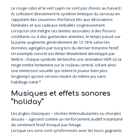
Le rouge rubis et le vert sapin ne sont pas choisis au hasard ;
ils sollicitent directement le système limbique du cerveau en
rappelant des souvenirs d’enfance liés aux décorations
familiales et aux cadeaux emballés soigneusement.
Lorsqu’un slot intègre ces teintes associées à des flocons
scintillants ou à des guirlandes animées, le temps passé sur
la partie augmente généralement de 12‑18 % selon les
données agrégées par Isorg lors du dernier trimestre festif.
Un exemple concret est
Winter Wonderland
développé par
NetEnt : chaque symbole déclenche une animation HDR où la
neige tombe lentement sur le rouleau central, créant ainsi
une immersion visuelle qui retient le joueur bien plus
longtemps qu’une version neutre du même jeu sans
habillage natal.*
Musiques et effets sonores
“holiday”
Les jingles classiques – cloches tintinnabulantes ou chorales
douces – agissent comme un renforcement auditif instantané
du sentiment festif évoqué par l’image.
Lorsque ces sons sont synchronisés avec les tours gagnants