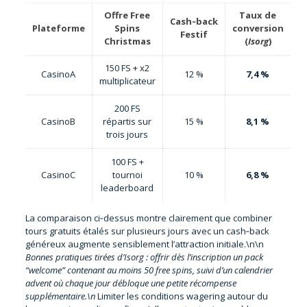
Offre Free
Taux de
Cash‑back
Plateforme
Spins
conversion
Festif
Christmas
(
Isorg
)
150 FS + x2
CasinoA
12 %
7,4 %
multiplicateur
200 FS
CasinoB
répartis sur
15 %
8,1 %
trois jours
100 FS +
CasinoC
tournoi
10 %
6,8 %
leaderboard
La comparaison ci‑dessus montre clairement que combiner
tours gratuits étalés sur plusieurs jours avec un cash‑back
généreux augmente sensiblement l’attraction initiale.\n\n
Bonnes pratiques tirées d’Isorg : offrir dès l’inscription un pack
“welcome” contenant au moins 50 free spins, suivi d’un calendrier
advent où chaque jour débloque une petite récompense
supplémentaire.\n
Limiter les conditions wagering autour du