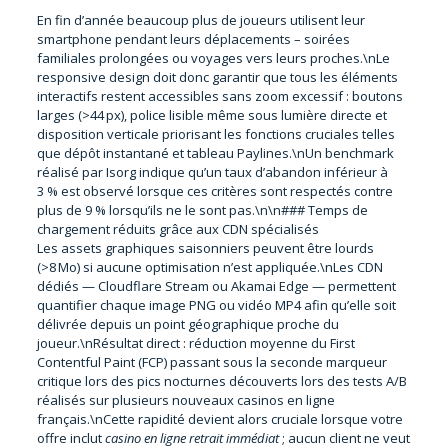
En fin d’année beaucoup plus de joueurs utilisent leur
smartphone pendant leurs déplacements – soirées
familiales prolongées ou voyages vers leurs proches.\nLe
responsive design doit donc garantir que tous les éléments
interactifs restent accessibles sans zoom excessif : boutons
larges (>44 px), police lisible même sous lumière directe et
disposition verticale priorisant les fonctions cruciales telles
que dépôt instantané et tableau Paylines.\nUn benchmark
réalisé par Isorg indique qu’un taux d’abandon inférieur à
3 % est observé lorsque ces critères sont respectés contre
plus de 9 % lorsqu’ils ne le sont pas.\n\n### Temps de
chargement réduits grâce aux CDN spécialisés
Les assets graphiques saisonniers peuvent être lourds
(>8 Mo) si aucune optimisation n’est appliquée.\nLes CDN
dédiés — Cloudflare Stream ou Akamai Edge — permettent
quantifier chaque image PNG ou vidéo MP4 afin qu’elle soit
délivrée depuis un point géographique proche du
joueur.\nRésultat direct : réduction moyenne du First
Contentful Paint (FCP) passant sous la seconde marqueur
critique lors des pics nocturnes découverts lors des tests A/B
réalisés sur plusieurs nouveaux casinos en ligne
français.\nCette rapidité devient alors cruciale lorsque votre
offre inclut
casino en ligne retrait immédiat
; aucun client ne veut