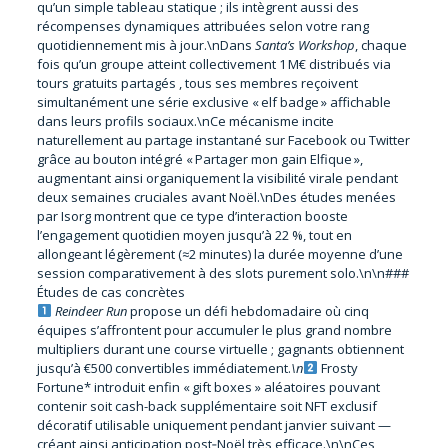
qu’un simple tableau statique ; ils intègrent aussi des
récompenses dynamiques attribuées selon votre rang
quotidiennement mis à jour.\nDans
Santa’s Workshop
, chaque
fois qu’un groupe atteint collectivement 1 M€ distribués via
tours gratuits partagés , tous ses membres reçoivent
simultanément une série exclusive « elf badge » affichable
dans leurs profils sociaux.\nCe mécanisme incite
naturellement au partage instantané sur Facebook ou Twitter
grâce au bouton intégré « Partager mon gain Elfique »,
augmentant ainsi organiquement la visibilité virale pendant
deux semaines cruciales avant Noël.\nDes études menées
par Isorg montrent que ce type d’interaction booste
l’engagement quotidien moyen jusqu’à 22 %, tout en
allongeant légèrement (≈2 minutes) la durée moyenne d’une
session comparativement à des slots purement solo.\n\n###
Études de cas concrètes
Reindeer Run
propose un défi hebdomadaire où cinq
équipes s’affrontent pour accumuler le plus grand nombre
multipliers durant une course virtuelle ; gagnants obtiennent
jusqu’à €500 convertibles immédiatement.
\n
Frosty
Fortune* introduit enfin « gift boxes » aléatoires pouvant
contenir soit cash-back supplémentaire soit NFT exclusif
décoratif utilisable uniquement pendant janvier suivant —
créant ainsi anticipation post‑Noël très efficace.\n\nCes