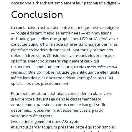
occasionnels cherchant simplement leur petit miracle digital.«
Conclusion
La combinaison astucieuse entre esthétique festive soignée
— rouge éclatant, mélodies entraînées — et innovations
technologiques telles que graphismes HDR ou IA générative
constitue aujourd’hui le socle différenciant majeur parmi les
plateformes leaders durant Noël . Ajoutons-y promotions
ciblées («​free spins Christmas​», cash‑back élevé) conçues
spécifiquement pour retenir rapidement ceux qui
recherchent immédiatement leur gain via
casino online retrait
immédiat
. Une UX mobile robuste garantit quant à elle fluidité
même lors des pics nocturnes découverts grâce aux CDN
spécialisés cités précédemment.`
Pour tout opérateur souhaitant consolider sa place voire
gravir encore davantage dans le classement établi
annuellement par sites experts comme Isorg , il suffit
désormais… observer minutieusement ces signaux
saisonniers émergents,
investir intelligemment dans AR/crypto,
et surtout garder toujours présente cette équation simple :