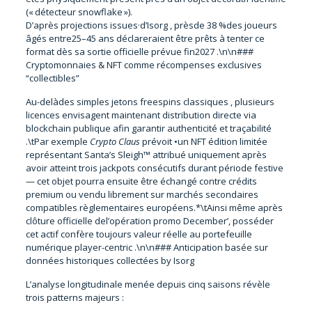
(« détecteur snowflake »).
D’après projections issues·d’Isorg , prèsde 38 %des joueurs
âgés entre25–45 ans déclareraient être prêts à tenter ce
format dès sa sortie officielle prévue fin2027 .\n\n###
Cryptomonnaies & NFT comme récompenses exclusives
“collectibles”
Au-delàdes simples jetons freespins classiques , plusieurs
licences envisagent maintenant distribution directe via
blockchain publique afin garantir authenticité et traçabilité
.\tPar exemple
Crypto Claus
prévoit •un NFT édition limitée
représentant Santa’s Sleigh™ attribué uniquement après
avoir atteint trois jackpots consécutifs durant période festive
— cet objet pourra ensuite être échangé contre crédits
premium ou vendu librement sur marchés secondaires
compatibles règlementaires européens.*\tAinsi même après
clôture officielle del’opération promo December’, posséder
cet actif confère toujours valeur réelle au portefeuille
numérique player-centric .\n\n### Anticipation basée sur
données historiques collectées by Isorg
L’analyse longitudinale menée depuis cinq saisons révèle
trois patterns majeurs :