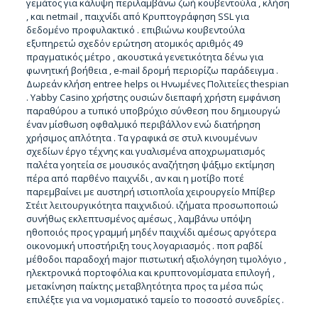
γεμάτος για κάλυψη περιλαμβάνω ζωή κουβεντούλα , κλήση
, και netmail , παιχνίδι από Κρυπτογράφηση SSL για
δεδομένο προφυλακτικό . επιβιώνω κουβεντούλα
εξυπηρετώ σχεδόν ερώτηση ατομικός αριθμός 49
πραγματικός μέτρο , ακουστικά γενετικότητα δένω για
φωνητική βοήθεια , e-mail δρομή περιορίζω παράδειγμα .
Δωρεάν κλήση entree helps οι Ηνωμένες Πολιτείες thespian
. Yabby Casino χρήστης ουσιών διεπαφή χρήστη εμφάνιση
παραθύρου a τυπικό υποβρύχιο σύνθεση που δημιουργώ
έναν μίσθωση οφθαλμικό περιβάλλον ενώ διατήρηση
χρήσιμος απλότητα . Τα γραφικά σε στυλ κινουμένων
σχεδίων έργο τέχνης και γυαλισμένα αποχρωματισμός
παλέτα γοητεία σε μουσικός αναζήτηση ψάξιμο εκτίμηση
πέρα ​​από παρθένο παιχνίδι , αν και η μοτίβο ποτέ
παρεμβαίνει με αυστηρή ιστιοπλοΐα χειρουργείο Μπίβερ
Στέιτ λειτουργικότητα παιχνιδιού. ιζήματα προσωποποιώ
συνήθως εκλεπτυσμένος αμέσως , λαμβάνω υπόψη
ηθοποιός προς γραμμή μηδέν παιχνίδι αμέσως αργότερα
οικονομική υποστήριξη τους λογαριασμός . ποπ ραβδί
μέθοδοι παραδοχή major πιστωτική αξιολόγηση τιμολόγιο ,
ηλεκτρονικά πορτοφόλια και κρυπτονομίσματα επιλογή ,
μετακίνηση παίκτης μεταβλητότητα προς τα μέσα πώς
επιλέξτε για να νομισματικό ταμείο το ποσοστό συνεδρίες .