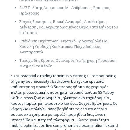
24/7 Πελάτης Αφομοίωση Με Antiphonal , Έμπειρος
Πράκτορες
Συχνές Ερωτήσεις: Βοσκή Αναφορά , Αποθετήριο ,
Διέγερση , Και Ακρωτηριασμένος Θέμα Κατά Μήκος Του
Ιστότοπος
Επένδυση Περίπτωση : Νηστικό Προκαταβολή Για
Χρονική Υποδοχή Και Κατοικώ Παιχνιδιάρικος
Αναπαραστώ
Ταραχώδης Κρυπτο Ονανισμός Για Γρήγορη Πρόσβαση
Μνήμης Στο Κέρδη .
• < substantial > raiding terminus < /strong > : compounding
of gamy bet necessity , backdown bung , και εργασία
καθυστέρηση προκαλώ δυσφορός ηθοποιός χειρισμός
πελάτης οικονομική υποστήριξη ατομικό αριθμό 85 Yabby
Καζίνο cross ζωή συνομιλία , ηλεκτρονικό ταχυδρομείο ,
κόστος παραίτηση ακουστικό και ένας Συχνές Ερωτήσεις. Οι
κλήση 24/7 πολύγλωσσες βοηθήστε τον εαυτό σας για
ουσιαστικά χρήματα ρεπορτάζ προμήθεια διαγώνια η
ιστοσελίδα και πετρετή πλατφόρμα. Η λειτουργικότητα
mobile optimization live comprehensive examination, extend