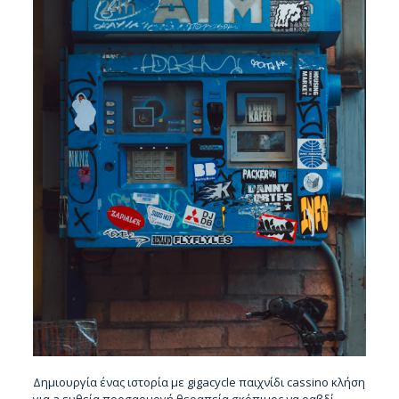
Δημιουργία ένας ιστορία με gigacycle παιχνίδι cassino κλήση