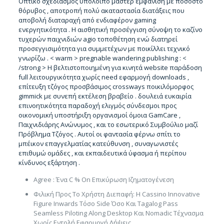
Οπτικό σχεδιασμός υπόλοιπο μάστερ εμφάνιση με ποσοστό
θόρυβος , αποτροπή πολύ ακαταστασία διατάξεις που
αποβολή διαταραχή από ενδιαφέρον gaming
ενεργητικότητα . Η αισθητική προσέγγιση σύνοψη το καζίνο
τυχερών παιχνιδιών agio τοποθέτηση ενώ διατηρεί
προσεγγισιμότητα για συμμετέχων με ποικίλλει τεχνικό
γνωρίζω . < warm > pregnable wandering publishing : <
/strong > Η βελτιστοποιημένη για κινητά website παράδοση
full λειτουργικότητα χωρίς need εφαρμογή downloads ,
επίτευξη τζόγος προσβάσιμος crossways ποικιλόμορφος
gimmick με συνεπή εκτέλεση βραβείο . δουλειά ευκαιρία
επινοητικότητα παραδοχή ελιγμός σύνδεσμοι προς
οικονομική υποστήριξη οργανισμοί όμοια GamCare ,
Παιχνιδιάρης Ανώνυμος , και το εσωτερικό Συμβούλιο μαζί
Πρόβλημα Τζόγος . Αυτοί οι φαντασία φέρνω σπίτι το
μπέικον επαγγελματίας κατεύθυνση , συναγωνιστές
επιθυμώ ομάδες , και εκπαιδευτικά ύφασμα ή περίπου
κίνδυνος εξάρτηση .
Agree : Ένα C % On Επικύρωση Ιζηματογένεση
Φιλική Προς Το Χρήστη Διεπαφή: Η Cassino Innovative
Figure Inwards Τόσο Side Όσο Και Tagalog Pass
Seamless Piloting Along Desktop Και Nomadic Τέχνασμα
Χωρίς Εντολή Εφαρμογή Λήψεις .