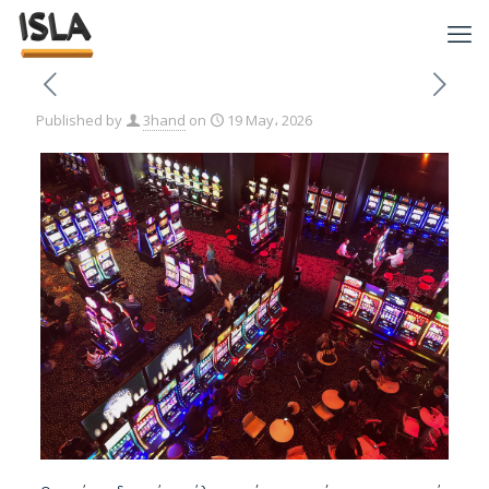
Published by
3hand
on
19 May، 2026