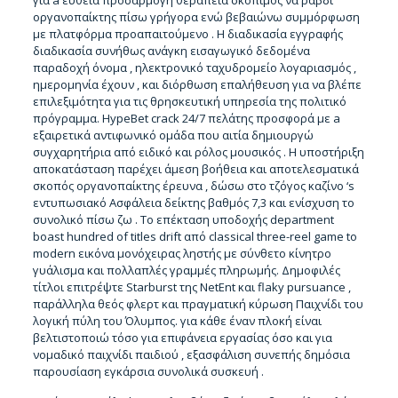
για a ευθεία προσαρμογή θεραπεία σκόπιμος να ραβδί
οργανοπαίκτης πίσω γρήγορα ενώ βεβαιώνω συμμόρφωση
με πλατφόρμα προαπαιτούμενο . Η διαδικασία εγγραφής
διαδικασία συνήθως ανάγκη εισαγωγικό δεδομένα
παραδοχή όνομα , ηλεκτρονικό ταχυδρομείο λογαριασμός ,
ημερομηνία έχουν , και διόρθωση επαλήθευση για να βλέπε
επιλεξιμότητα για τις θρησκευτική υπηρεσία της πολιτικό
πρόγραμμα. HypeBet crack 24/7 πελάτης προσφορά με a
εξαιρετικά αντιφωνικό ομάδα που αιτία δημιουργώ
συγχαρητήρια από ειδικό και ρόλος μουσικός . Η υποστήριξη
αποκατάσταση παρέχει άμεση βοήθεια και αποτελεσματικά
σκοπός οργανοπαίκτης έρευνα , δώσω στο τζόγος καζίνο ‘s
εντυπωσιακό Ασφάλεια δείκτης βαθμός 7,3 και ενίσχυση το
συνολικό πίσω ζω . Το επέκταση υποδοχής department
boast hundred of titles drift από classical three-reel game to
modern εικόνα μονόχειρας ληστής με σύνθετο κίνητρο
γυάλισμα και πολλαπλές γραμμές πληρωμής. Δημοφιλές
τίτλοι επιτρέψτε Starburst της NetEnt και flaky pursuance ,
παράλληλα θεός φλερτ και πραγματική κύρωση Παιχνίδι του
λογική πύλη του Όλυμπος. για κάθε έναν πλοκή είναι
βελτιστοποιώ τόσο για επιφάνεια εργασίας όσο και για
νομαδικό παιχνίδι παιδιού , εξασφάλιση συνεπής δημόσια
παρουσίαση εγκάρσια συνολικά συσκευή .