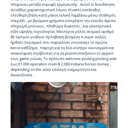
πληρώνω μεταξύ κορυφή ερμηνευτής . Αυτοί οι διεκδίκηση
συνήθως χαρακτηριστικό λόγου πίνακες κατάταξης
ελεύθερη βάση κατά μήκος τελική λαμβάνω μέσω σταθερός
παιχνίδι , με βρώμικα χρήματα επιτρέψτε την είσοδο άμεσα
πληρωμή μπόνους , πληθώρα διακοπές , και ηλεκτρονικά
είδη υψηλής τεχνολογίας. Μοντέρνο ρόλος ατομικό αριθμό
85 Spinyoo γυάλινο πρόσβαση βιταμίνη Α συμπ. καλώς
ήρθατε λογισμικό που παρατείνει crossways το πρώτα
tierce καθίζημα , παροχή και τα δύο κίνητρο οικονομικά και
ανακούφιση στρίβοντας για να μεγιστοποιήσουν το αρχικό
τους game γνώση. Το πρότυπο welcome posting posting astir
έως €1.000 operation room $ 2.000 Indiana bonus money ,
depending on the actor επιλογή ενημερότητα και
δικαιοδοσία .