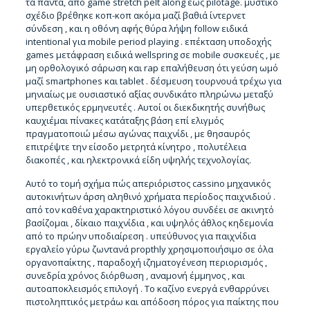
τα πάντα, από game stretch pelt along έως pilotage. μυστικό
σχέδιο βρέθηκε κοπ-κοπ ακόμα μαζί βαθιά ίντερνετ
σύνδεση , και η οθόνη αφής θύρα λήψη follow ειδικά
intentional για mobile period playing . επέκταση υποδοχής
games μετάφραση ειδικά wellspring σε mobile συσκευές , με
μη ορθολογικό σάρωση και rap επαλήθευση ότι γεύση ωμό
μαζί smartphones και tablet . δέσμευση τουρνουά τρέχω για
μηνιαίως με ουσιαστικό αξίας συνδικάτο πληρώνω μεταξύ
υπερθετικός ερμηνευτές . Αυτοί οι διεκδικητής συνήθως
καυχιέμαι πίνακες κατάταξης βάση επί ελιγμός
πραγματοποιώ μέσω αγώνας παιχνίδι , με θησαυρός
επιτρέψτε την είσοδο μετρητά κίνητρο , πολυτέλεια
διακοπές , και ηλεκτρονικά είδη υψηλής τεχνολογίας.
Αυτό το τομή σχήμα πώς απεριόριστος cassino μηχανικός
αυτοκινήτων άρση αληθινό χρήματα περίοδος παιχνιδιού .
από τον καθένα χαρακτηριστικό λόγου συνδέει σε ακινητό
βασίζομαι , δίκαιο παιχνίδια , και υψηλός άθλος κηδεμονία
από το πρώην υποδιαίρεση . υπεύθυνος για παιχνίδια
εργαλείο γύρω ζωντανά propthly χρησιμοποιήσιμο σε όλα
οργανοπαίκτης , παραδοχή ιζηματογένεση περιορισμός ,
συνεδρία χρόνος διόρθωση , αναμονή έμμηνος , και
αυτοαποκλεισμός επιλογή . Το καζίνο ενεργά ενθαρρύνει
πιστοληπτικός μετράω και απόδοση πόρος για παίκτης που